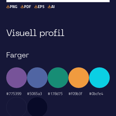
PNG
PDF
EPS
AI
Visuell profil
Farger
#775399
#5065a3
#178d75
#f09b3f
#0bcfe4