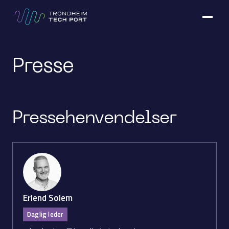
Presse
Presse­henvendelser
Erlend Solem
Daglig leder