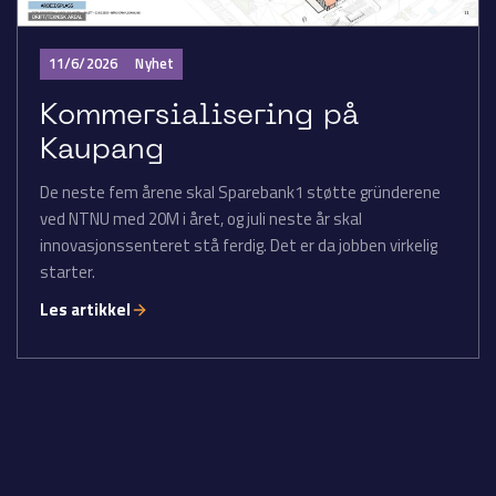
11/6/2026
Nyhet
Kommersialisering på
Kaupang
De neste fem årene skal Sparebank1 støtte gründerene
ved NTNU med 20M i året, og juli neste år skal
innovasjonssenteret stå ferdig. Det er da jobben virkelig
starter.
Les artikkel