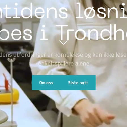
tidens løsn
pes i Trond
dens utfordringer er komplekse og kan ikke løse
enkeltspillere alene
Om oss
Siste nytt