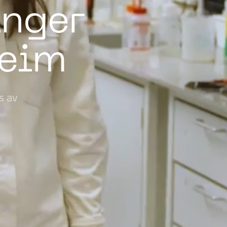
inger
heim
s av