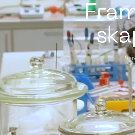
Fram
ska
Ver