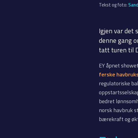
Tekst og foto:
Sand
Igjen var det 
denne gang o
tatt turen ti
EY åpnet showet
ferske havbruk
regulatoriske ba
oppstartsselska
bedret lønnsomhe
norsk havbruk st
bærekraft og økt