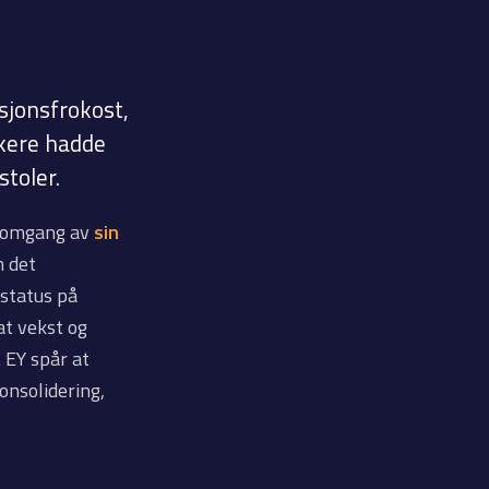
asjonsfrokost,
kere hadde
stoler.
nnomgang av
sin
m det
 status på
t vekst og
 EY spår at
onsolidering,