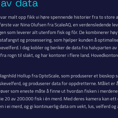
 av data
var malt opp fikk vi høre spennende historier fra to store a
ørste var Nina Olufsen fra ScaleAQ, en verdensledende lev
en som leverer alt utenfom fisk og fôr. De kombinerer høy
afangst og prosessering, som hjelper kunden å optimalise
skevelferd. I dag kobler og beriker de data fra halvparten a
ra rogn til slakt, og har kontorer i flere land. Hovedkontore
Ragnhild Hollup fra OptoScale, som produserer et bioskop 
kevelferd, og produserer data for oppdretterne. Målet er å
øver som eneste måte å finne ut hvordan fisken i merdene
ie 20 av 200.000 fisk i én merd. Med deres kamera kan ett
en i ei merd, og gi kontinuerlig data om vekt, lus, velferd og