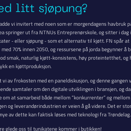
d litt sjøpung?
hadde vi invitert med noen som er morgendagens havbruk på
a springer ut fra NTNUs Entreprenørskole, og sitter i dag 
ater - eller sjøpung - som et alternativ til kjøtt. FN spår 
 med 70% innen 2050, og ressursene på jorda begynner å bl
od smak, naturlig kjøtt-konsistens, høy proteintetthet, og 
ykk en kjøttproduksjon.
t vi av frokosten med en paneldiskusjon, og denne gangen v
nnende samtaler om den digitale utviklingen i bransjen, og d
ge om at samarbeid både mellom “konkurrenter” og mellom
n og leverandørindustrien er veien å gå videre. Det er stor
e av dette kan faktisk løses med teknologi fra Trøndelag
are glede oss til tunikatene kommer i butikken!