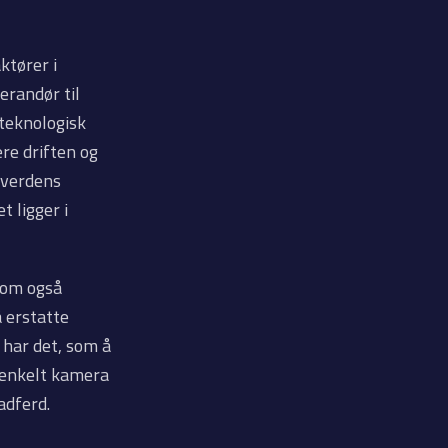
ktører i
erandør til
teknologisk
re driften og
v verdens
t ligger i
som også
 erstatte
 har det, som å
 enkelt kamera
 adferd.