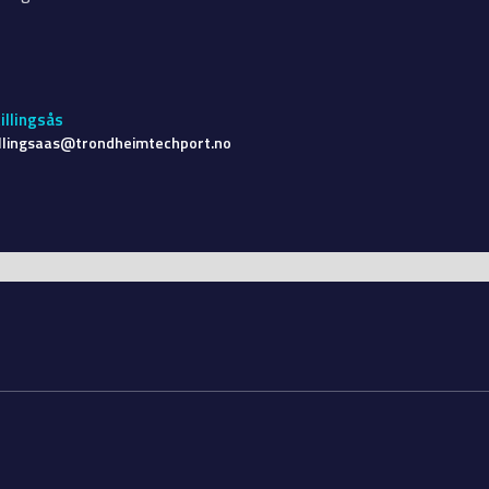
illingsås
illingsaas@trondheimtechport.no