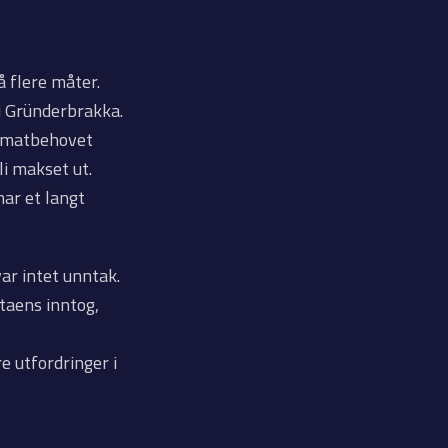
 flere måter.
i Gründerbrakka.
at matbehovet
i makset ut.
har et langt
ar intet unntak.
ataens inntog,
e utfordringer i
.