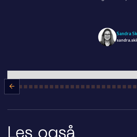
Sandra Sk
sandra.sk
Les også