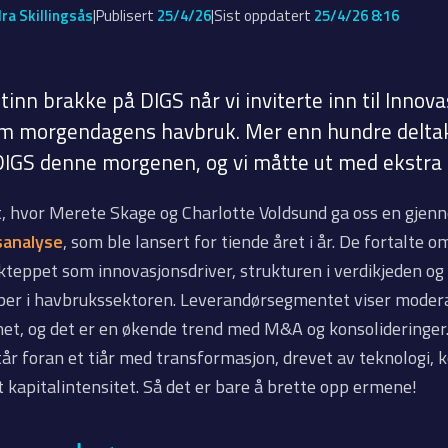
|
|
ra Skillingsås
Publisert
25/4/26
Sist oppdatert
25/4/26 8:16
stinn brakke på DIGS når vi inviterte inn til Innov
m morgendagens havbruk. Mer enn hundre delta
l DIGS denne morgenen, og vi måtte ut med ekstra 
, hvor Merete Skage og Charlotte Voldsund ga oss en gje
sanalyse
, som ble lansert for tiende året i år. De fortalte o
kteppet som innovasjonsdriver, strukturen i verdikjeden og
per i havbrukssektoren. Leverandørsegmentet viser modera
t, og det er en økende trend med M&A og konsolideringer.
år foran et tiår med transformasjon, drevet av teknologi, k
 kapitalintensitet. Så det er bare å brette opp ermene!