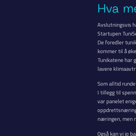
Hva me
Avslutningsvis 
Startupen TuniSe
De foredler tunik
kommer til å øke
Tunikatene har g
lavere klimaavtr
Som alltid runde
I tillegg til spe
var panelet eni
oppdrettsnæringe
næringen, men my
Også kan vi jo b