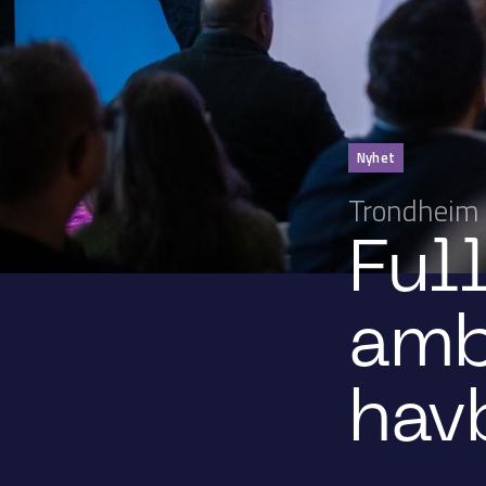
Nyhet
Trondheim 
Ful
amb
hav