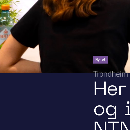
Nyhet
Trondheim 
Her
og 