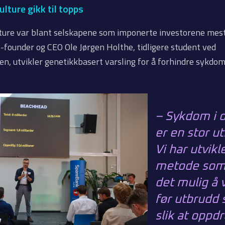
lture gikk til topps
ture var blant selskapene som imponerte investorene mest
-founder og CEO Ole Jørgen Holthe, tidligere student ved
n, utvikler genetikkbasert varsling for å forhindre sykdom
– Sykdom i 
er en stor ut
Vi har utvikl
metode som
det mulig å 
før utbrudd s
slik at oppd