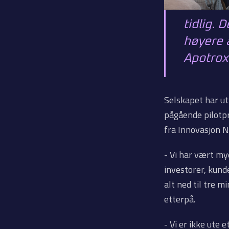
tidlig. 
høyere 
Apotrox
Selskapet har ut
pågående pilotp
fra Innovasjon 
- Vi har vært m
investorer, kund
alt ned til tre m
etterpå.
- Vi er ikke ute 