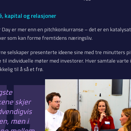
é, kapital og relasjoner
 Day er mer enn en pitchkonkurranse – det er en katalysat
r som kan forme fremtidens næringsliv.
ne selskaper presenterte ideene sine med tre minutters pi
e til individuelle møter med investorer. Hver samtale varte i
kelig til å så et frø.
gste
kene skjer
dvendigvis
en, men i