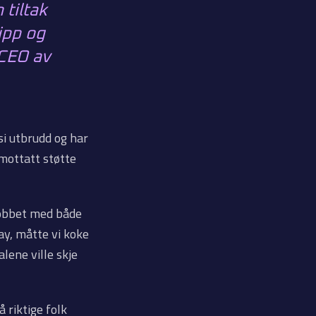
 tiltak
lipp og
 CEO av
si utbrudd og har
mottatt støtte
jobbet med både
ay, måtte vi koke
alene ville skje
å riktige folk