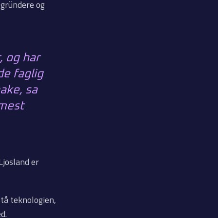
 gründere og
, og har
de faglig
bake, sa
 mest
Ljosland er
tå teknologien,
d.