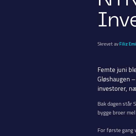
NTN
Inv
Skrevet av
Filiz Emi
Femte juni bl
Gløshaugen – 
investorer, næ
Bak dagen står 
bygge broer mel
For første gang