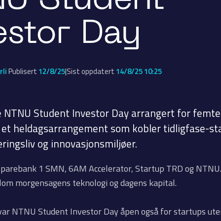
U Student
estor Day
|
rli
Publisert
12/8/25
Sist oppdatert
14/8/25 10:25
e NTNU Student Investor Day arrangert for femt
et heldagsarrangement som kobler tidligfase-s
ringsliv og innovasjonsmiljøer.
Sparebank 1 SMN, 6AM Accelerator, Startup TRD og NTNU.
lom morgensagens teknologi og dagens kapital.
 var NTNU Student Investor Day åpen også for startups ut