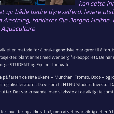
kan sette inn
Det gir både bedre dyrevelferd, lavere uts
avkastning, forklarer Ole Jørgen Holthe,
 Aquaculture
viklet en metode for å bruke genetiske markører til å forut
rosjekter, blant annet med Wenberg fiskeoppdrett. De har 
Norge STUDENT og Equinor Innovate.
ye på farten de siste ukene – München, Tromsø, Bodø – og 
er og akseleratorer. Da vi kom til NTNU Student Investor D
inutter. Det var krevende, men vi visste at de viktigste samt
etter investering akkurat nå, men vi vet hvor viktig det er å f