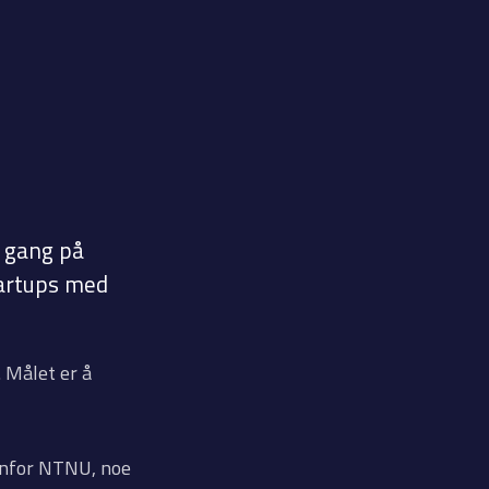
e gang på
tartups med
 Målet er å
enfor NTNU, noe