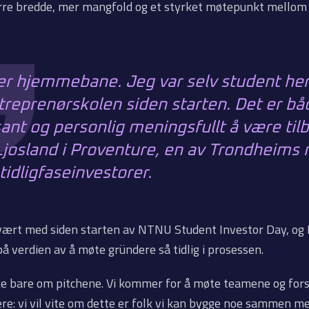
tørre bredde, mer mangfold og et styrket møtepunkt mellom
 er hjemmebane. Jeg var selv student her
treprenørskolen siden starten. Det er bå
ant og personlig meningsfullt å være til
Ljosland i Proventure, en av Trondheims
tidligfaseinvestorer.
vært med siden starten av NTNU Student Investor Day, og 
på verdien av å møte gründere så tidlig i prosessen.
ke bare om pitchene. Vi kommer for å møte teamene og fors
re: vi vil vite om dette er folk vi kan bygge noe sammen me