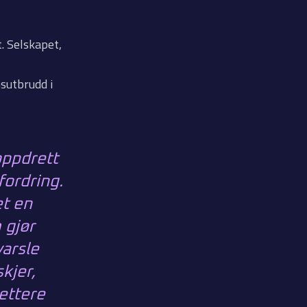
. Selskapet,
sutbrudd i
oppdrett
fordring.
et en
 gjør
varsle
kjer,
rettere