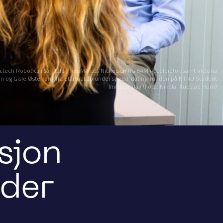
ctech Robotics i samtale med Marcus Nickelsen fra 6AM Accelerator, samt Victoria
 og Gisle Østerreng fra StartupLab under speed-dating-runden på NTNU Student
Investor Day (Foto: Nikolai Auestad Horn)
sjon
nder