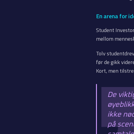
En arena for id
Student Investor
mellom menneske
Tolv studentdrev
før de gikk vider
Kort, men tilstrek
De vikti
øyeblik
ikke nø
på scen