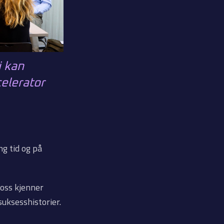
i kan
elerator
g tid og på
 oss kjenner
suksesshistorier.