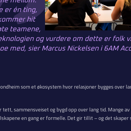
ne mellom.
 er én ting,
kommer hit
øte teamene,
eknologien og vurdere om dette er folk v
oe med, sier Marcus Nickelsen i 6AM Acc
rondheim som et økosystem hvor relasjoner bygges over lan
er tett, sammensveiset og bygd opp over lang tid. Mange av
skapene en gang er formelle. Det gir tillit – og det skaper 