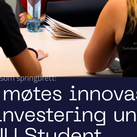
Ar
Somdalen
som springbrett:
 møtes innova
investering u