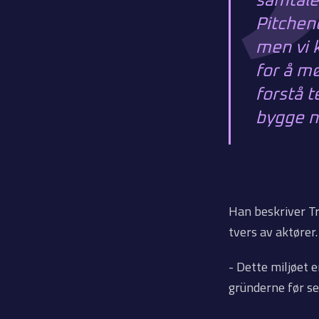
samtale
Pitchene
men vi 
for å m
forstå t
bygge n
Han beskriver T
tvers av aktører.
- Dette miljøet 
gründerne før sel