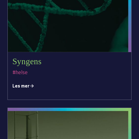
Syngens
#helse
Les mer