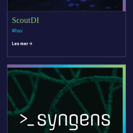
ScoutDI
#hav
Les mer