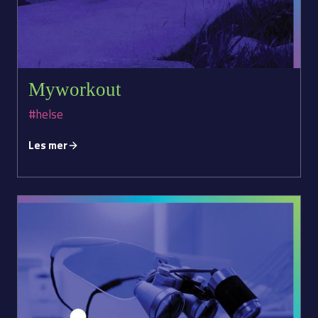
Myworkout
#helse
Les mer