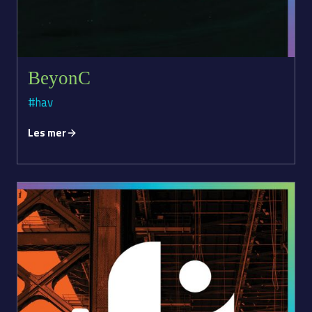
BeyonC
#hav
Les mer