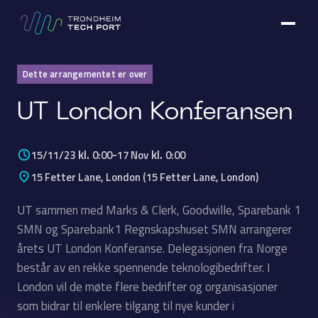
Dette arrangementet er over
UT London Konferansen
kl.
-
kl.
15/11/23
0:00
17 Nov
0:00
15 Fetter Lane, London
(
15 Fetter Lane, London
)
UT sammen med Marks & Clerk, Goodwille, Sparebank 1
SMN og Sparebank1 Regnskapshuset SMN arrangerer
årets UT London Konferanse. Delegasjonen fra Norge
består av en rekke spennende teknologibedrifter. I
London vil de møte flere bedrifter og organisasjoner
som bidrar til enklere tilgang til nye kunder i