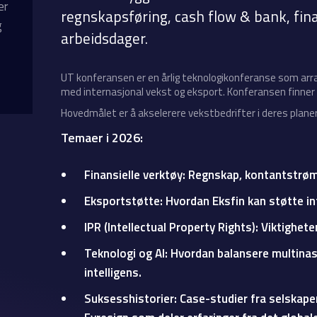
er
regnskapsføring, cash flow & bank, fina
g
arbeidsdager.
UT konferansen er en årlig teknologikonferanse som arra
med internasjonal vekst og eksport. Konferansen finner
Hovedmålet er å akselerere vekstbedrifter i deres planer
Temaer i 2026:
Finansielle verktøy: Regnskap, kontantstrøm
Eksportstøtte:
Hvordan Eksfin kan støtte in
IPR (Intellectual Property Rights):
Viktigheten
Teknologi og AI:
Hvordan balansere multinasj
intelligens.
Suksesshistorier:
Case-studier fra selskap