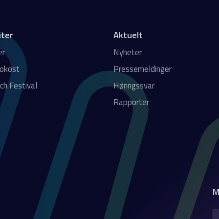
ter
Aktuelt
er
Nyheter
rokost
Pressemeldinger
ch Festival
Høringssvar
Rapporter
M