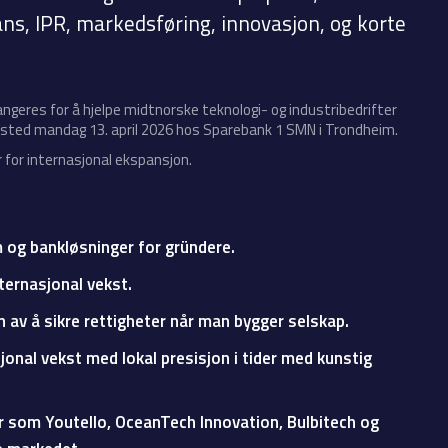
ns, IPR, markedsføring, innovasjon, og korte
ngeres for å hjelpe midtnorske teknologi- og industribedrifter
 sted mandag 13. april 2026 hos Sparebank 1 SMN i Trondheim.
 for internasjonal ekspansjon.
 og bankløsninger for gründere.
ternasjonal vekst.
 av å sikre rettigheter når man bygger selskap.
onal vekst med lokal presisjon i tider med kunstig
er som
Youtello
,
OceanTech Innovation
,
Bulbitech
og