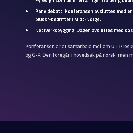
Fyresign
som deler erfaringer fra det global
Paneldebatt:
Konferansen avsluttes med en 
pluss"-bedrifter i Midt-Norge.
Nettverksbygging:
Dagen avsluttes med sosia
Konferansen er et samarbeid mellom UT Prosj
og G-P. Den foregår i hovedsak på norsk, men m