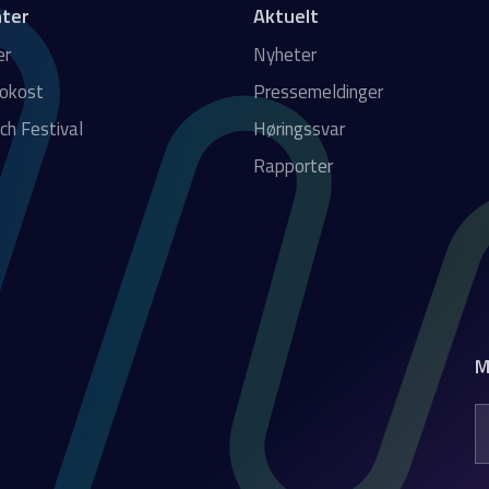
ter
Aktuelt
er
Nyheter
rokost
Pressemeldinger
ch Festival
Høringssvar
Rapporter
M