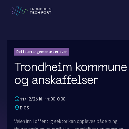
Dette arrangementet er over
Trondheim kommune
og anskaffelser
kl.
-
11/12/25
11:00
0:00
DIGS
Veien inn i offentlig sektor kan oppleves både tung,