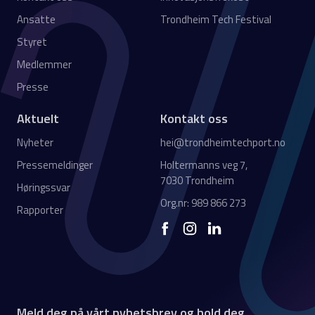
Ansatte
Trondheim Tech Festival
Styret
Medlemmer
Presse
Aktuelt
Kontakt oss
Nyheter
hei@trondheimtechport.no
Pressemeldinger
Holtermanns veg 7,
7030 Trondheim
Høringssvar
Org.nr: 989 866 273
Rapporter
Meld deg på vårt nyhetsbrev og hold deg