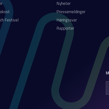
er
Nyheter
rokost
Pressemeldinger
ch Festival
Høringssvar
Rapporter
M