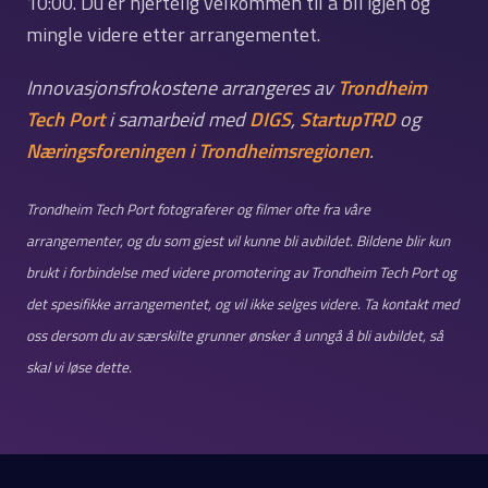
10:00. Du er hjertelig velkommen til å bli igjen og
mingle videre etter arrangementet.
Innovasjonsfrokostene arrangeres av
Trondheim
Tech Port
i samarbeid med
DIGS
,
StartupTRD
og
Næringsforeningen i Trondheimsregionen
.
Trondheim Tech Port fotograferer og filmer ofte fra våre
arrangementer, og du som gjest vil kunne bli avbildet. Bildene blir kun
brukt i forbindelse med videre promotering av Trondheim Tech Port og
det spesifikke arrangementet, og vil ikke selges videre. Ta kontakt med
oss dersom du av særskilte grunner ønsker å unngå å bli avbildet, så
skal vi løse dette.