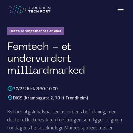
Dette arrangementet er over
Femtech - et
undervurdert
milliardmarked
kl.
-
27/2/26
8:30
10:00
DIGS
(
Krambugata 2, 7011 Trondheim
)
Kvinner utgjør halvparten av jordens befolkning, men
dette reflekteres ikke i forskningen som ligger til grunn
for dagens helseteknologi. Markedspotensialet er