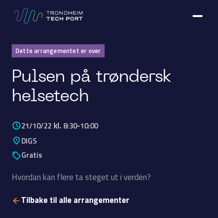
Dette arrangementet er over
Pulsen på trøndersk
helsetech
kl.
-
21/10/22
8:30
10:00
DIGS
Gratis
Hvordan kan flere ta steget ut i verden?
Tilbake til alle arrangementer