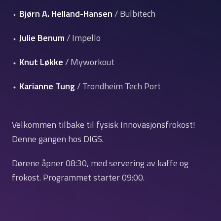
⬩
Bjørn A. Helland-Hansen
/ Bulbitech
⬩
Julie Benum
/ Impello
⬩
Knut Løkke
/ Myworkout
⬩
Karianne Tung
/ Trondheim Tech Port
Velkommen tilbake til fysisk Innovasjonsfrokost!
Denne gangen hos DIGS.
Dørene åpner 08:30, med servering av kaffe og
frokost. Programmet starter 09:00.